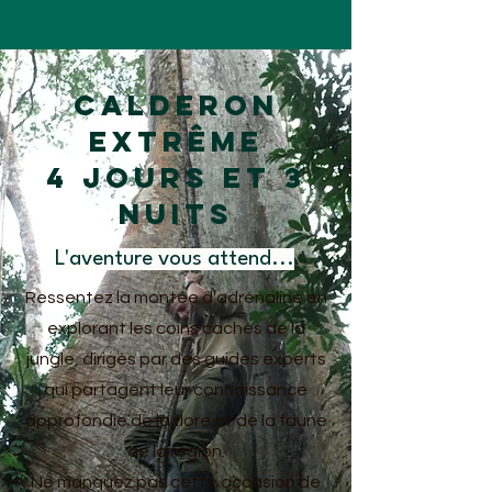
Calderon
Extrême
4 jours et 3
nuits
L'aventure vous attend...
Ressentez la montée d'adrénaline en
explorant les coins cachés de la
jungle, dirigés par des guides experts
qui partagent leur connaissance
approfondie de la flore et de la faune
de la région.
Ne manquez pas cette occasion de