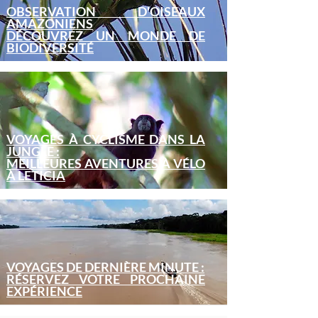
​OBSERVATION D'OISEAUX
AMAZONIENS
DÉCOUVREZ UN MONDE DE
BIODIVERSITÉ
VOYAGES À CYCLISME DANS LA
JUNGLE :
MEILLEURES AVENTURES À VÉLO
À LETICIA
VOYAGES DE DERNIÈRE MINUTE :
RÉSERVEZ VOTRE PROCHAINE
EXPÉRIENCE