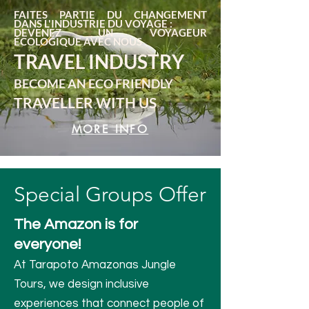
FAITES PARTIE DU CHANGEMENT
DANS L'INDUSTRIE DU VOYAGE :
DEVENEZ UN VOYAGEUR
ÉCOLOGIQUE AVEC NOUS
TRAVEL INDUSTRY
BECOME AN ECO FRIENDLY
TRAVELLER WITH US
MORE INFO
Special Groups Offer
The Amazon is for
everyone!
At Tarapoto Amazonas Jungle
Tours, we design inclusive
experiences that connect people of