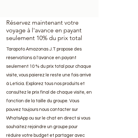
guides.
preserve
ecosystems
​Réservez maintenant votre
and
voyage à l'avance en payant
help
seulement 10% du prix total
them
Tarapoto Amazonas J.T propose des
to
réservations à l'avance en payant
regenerate.
seulement 10 % du prix total pour chaque
visite, vous paierez le reste une fois arrivé
à Leticia. Explorez tous nos produits et
consultez le prix final de chaque visite, en
fonction de la taille du groupe. Vous
pouvez toujours nous contacter sur
WhatsApp ou sur le chat en direct si vous
souhaitez rejoindre un groupe pour
réduire votre budget et partager avec