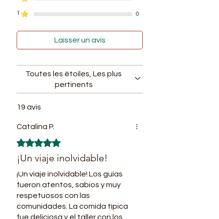
https://www.tarapotoamazonasj
1
0
ungletours.com/about-amazon-
climate-seasons to make sure if
Laisser un avis
this would be part of your
experience). During dry season
Toutes les étoiles, Les plus
we visit the Amazon
pertinents
River beaches which are also a
great landscape to watch.
19 avis
Artisanal fishing
Catalina P.
Dolphins watching
Noté 5 sur 5.
Visit indigenous village to
support local innitiatives.
¡Un viaje inolvidable!
Traditional Lunch.
¡Un viaje inolvidable! Los guías
Jungle trek to recognize La
fueron atentos, sabios y muy
Ceiba, mythology tree and other
respetuosos con las
comunidades. La comida típica
species.
fue deliciosa y el taller con los