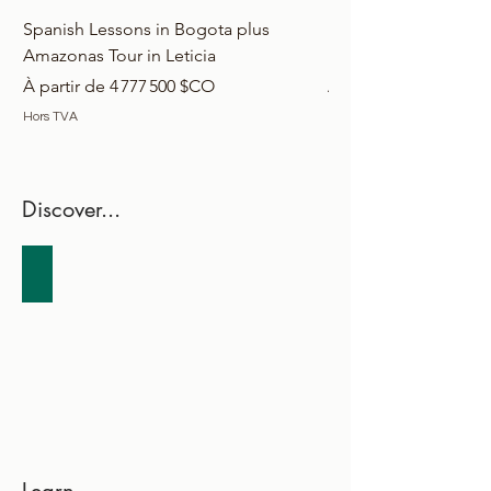
Spanish Lessons in Bogota plus
Extreme Calderon + 
Amazonas Tour in Leticia
Bogota
Prix promotionnel
Prix promotionnel
À partir de
4 777 500 $CO
À partir de
Hors TVA
Hors TVA
Discover...
Calderon River Extreme Experience
Discover
the
authentic
rainforest
of
the
Amazon,
with
expert
guides.
Learn...