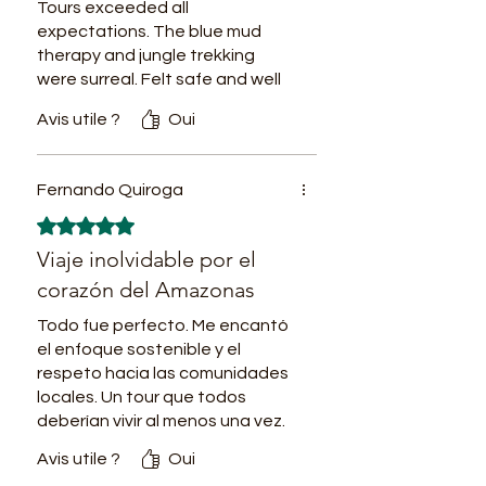
Tours exceeded all
expectations. The blue mud
therapy and jungle trekking
were surreal. Felt safe and well
taken care of throughout.
Avis utile ?
Oui
Fernando Quiroga
Noté 5 sur 5.
Viaje inolvidable por el
corazón del Amazonas
Todo fue perfecto. Me encantó
el enfoque sostenible y el
respeto hacia las comunidades
locales. Un tour que todos
deberían vivir al menos una vez.
Avis utile ?
Oui