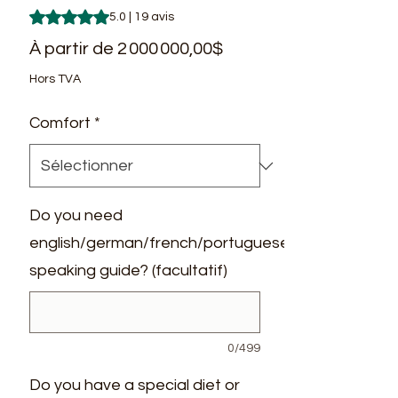
La note est de 5.0 sur cinq étoiles selon 19 avis
5.0 | 19 avis
Prix
À partir de
2 000 000,00$
promotionnel
Hors TVA
Comfort
*
Do you need
english/german/french/portuguese
speaking guide? (facultatif)
0/499
Do you have a special diet or